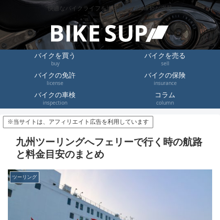
快適なバイクライフを送るためのHow toが満載
バイクを買う
バイクを売る
buy
sell
バイクの免許
バイクの保険
license
insurance
バイクの車検
コラム
inspection
column
※当サイトは、アフィリエイト広告を利用しています
九州ツーリングへフェリーで行く時の航路
と料金目安のまとめ
ツーリング