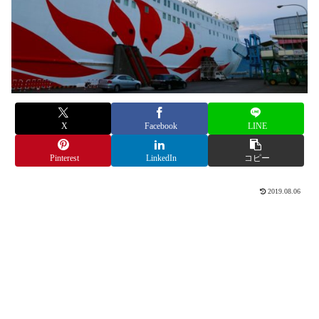
X
Facebook
LINE
Pinterest
LinkedIn
コピー
2019.08.06