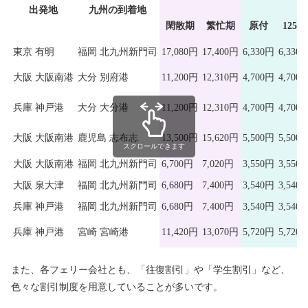
出発地
九州の到着地
閑散期
繁忙期
原付
125㏄
東京 有明
福岡 北九州新門司
17,080円
17,400円
6,330円
6,330
大阪 大阪南港
大分 別府港
11,200円
12,310円
4,700円
4,700
兵庫 神戸港
大分 大分港
11,200円
12,310円
4,700円
4,700
大阪 大阪南港
鹿児島 志布志
13,500円
15,620円
5,500円
5,500
スクロールできます
大阪 大阪南港
福岡 北九州新門司
6,700円
7,020円
3,550円
3,550
大阪 泉大津
福岡 北九州新門司
6,680円
7,400円
3,540円
3,540
兵庫 神戸港
福岡 北九州新門司
6,680円
7,400円
3,540円
3,540
兵庫 神戸港
宮崎 宮崎港
11,420円
13,070円
5,720円
5,720
また、各フェリー会社とも、「往復割引」や「学生割引」など、
色々な割引制度を用意していることが多いです。