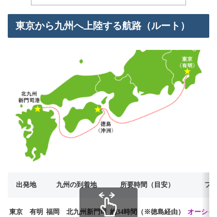
東京から九州へ上陸する航路（ルート）
出発地
九州の到着地
所要時間（目安）
フ
東京 有明
福岡 北九州新門司
約34時間（※徳島経由）
オーシャ