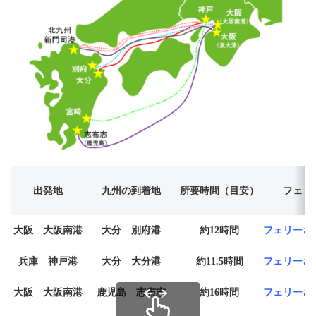
出発地
九州の到着地
所要時間（目安）
フェリ
大阪 大阪南港
大分 別府港
約12時間
フェリーさ
兵庫 神戸港
大分 大分港
約11.5時間
フェリーさ
大阪 大阪南港
鹿児島 志布志
約16時間
フェリーさ