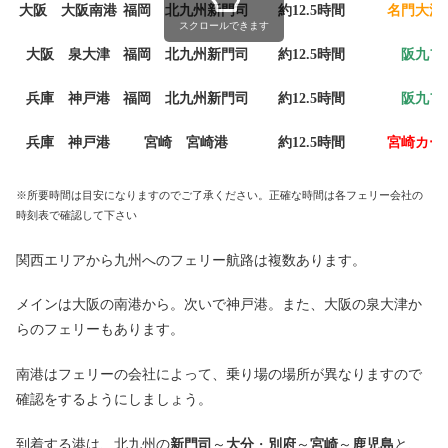
大阪 大阪南港
福岡 北九州新門司
約12.5時間
名門大洋
スクロールできます
大阪 泉大津
福岡 北九州新門司
約12.5時間
阪九フ
兵庫 神戸港
福岡 北九州新門司
約12.5時間
阪九フ
兵庫 神戸港
宮崎 宮崎港
約12.5時間
宮崎カー
※所要時間は目安になりますのでご了承ください。正確な時間は各フェリー会社の
時刻表で確認して下さい
関西エリアから九州へのフェリー航路は複数あります。
メインは大阪の南港から。次いで神戸港。また、大阪の泉大津か
らのフェリーもあります。
南港はフェリーの会社によって、乗り場の場所が異なりますので
確認をするようにしましょう。
到着する港は、北九州の
新門司
～
大分
・
別府
～
宮崎
～
鹿児島
と、