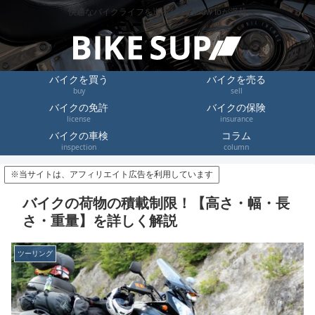
快適なバイクライフを送るためのHow toが満載
バイクを買う
バイクを売る
buy
sell
バイクの免許
バイクの保険
license
insurance
バイクの車検
コラム
inspection
column
※当サイトは、アフィリエイト広告を利用しています
バイクの荷物の積載制限！【高さ・幅・長
さ・重量】を詳しく解説
ツーリング