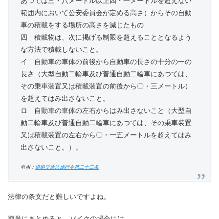
あつては三・八メートル以上四・一メートルを超えない
範囲内において公安委員会が定める高さ）からその自動
車の積載をする場所の高さを減じたもの
四 積載物は、次に掲げる制限を超えることとなるよう
な方法で積載しないこと。
イ 自動車の車体の前後から自動車の長さの十分の一の
長さ（大型自動二輪車及び普通自動二輪車にあつては、
その乗車装置又は積載装置の前後から〇・三メートル）
を超えてはみ出さないこと。
ロ 自動車の車体の左右からはみ出さないこと（大型自
動二輪車及び普通自動二輪車にあつては、その乗車装置
又は積載装置の左右から〇・一五メートルを超えてはみ
出さないこと。）。
引用：
道路交通法施行令第二十二条
法律の条文だと難しいですよね。
簡単にまとめると、バイクの場合には、