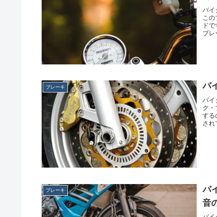
バイ
この
ドで
ブレ
バ
ブレーキ
バイ
ク・
する
され
バ
ブレーキ
音
バイ