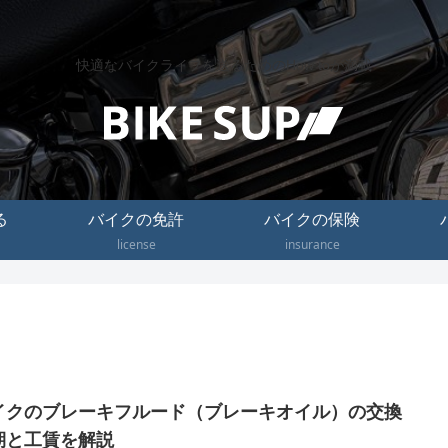
快適なバイクライフを送るためのHow toが満載
る
バイクの免許
バイクの保険
license
insurance
イクのブレーキフルード（ブレーキオイル）の交換
期と工賃を解説