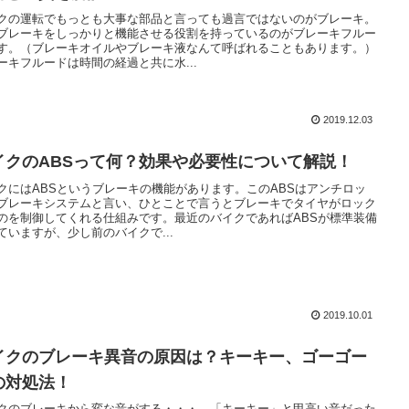
クの運転でもっとも大事な部品と言っても過言ではないのがブレーキ。
ブレーキをしっかりと機能させる役割を持っているのがブレーキフルー
す。（ブレーキオイルやブレーキ液なんて呼ばれることもあります。）
ーキフルードは時間の経過と共に水...
2019.12.03
イクのABSって何？効果や必要性について解説！
クにはABSというブレーキの機能があります。このABSはアンチロッ
ブレーキシステムと言い、ひとことで言うとブレーキでタイヤがロック
のを制御してくれる仕組みです。最近のバイクであればABSが標準装備
ていますが、少し前のバイクで...
2019.10.01
イクのブレーキ異音の原因は？キーキー、ゴーゴー
の対処法！
クのブレーキから変な音がする・・・。「キーキー」と甲高い音だった