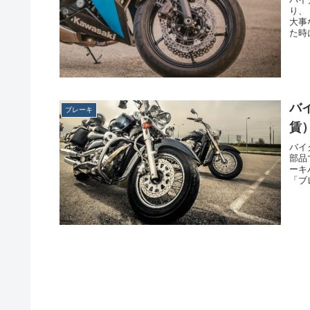
り、
大事
た時
バ
ブレーキ
賃
バイ
部品
ーキ
「ブ