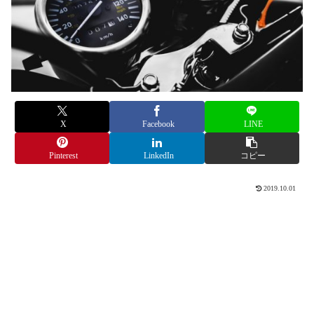
X
Facebook
LINE
Pinterest
LinkedIn
コピー
2019.10.01