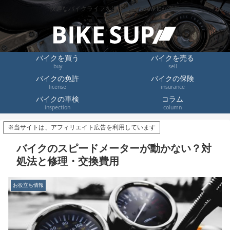
快適なバイクライフを送るためのHow toが満載
バイクを買う
バイクを売る
buy
sell
バイクの免許
バイクの保険
license
insurance
バイクの車検
コラム
inspection
column
※当サイトは、アフィリエイト広告を利用しています
バイクのスピードメーターが動かない？対
処法と修理・交換費用
お役立ち情報