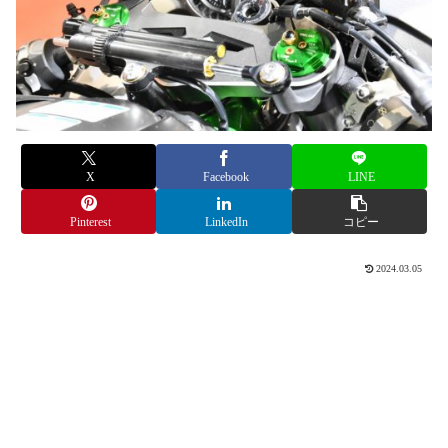
X
Facebook
LINE
Pinterest
LinkedIn
コピー
2024.03.05