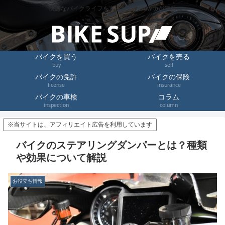
快適なバイクライフを送るためのHow toが満載
バイクを買う
バイクを売る
buy
sell
バイクの免許
バイクの保険
license
insurance
バイクの車検
コラム
inspection
column
※当サイトは、アフィリエイト広告を利用しています
バイクのステアリングダンパーとは？種類
や効果について解説
お役立ち情報