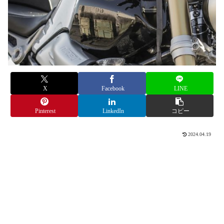
X
Facebook
LINE
Pinterest
LinkedIn
コピー
2024.04.19