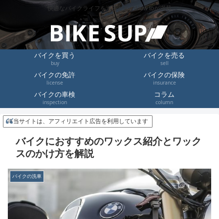
快適なバイクライフを送るためのHow toが満載
バイクを買う
バイクを売る
buy
sell
バイクの免許
バイクの保険
license
insurance
バイクの車検
コラム
inspection
column
※当サイトは、アフィリエイト広告を利用しています
バイクにおすすめのワックス紹介とワック
スのかけ方を解説
バイクの洗車